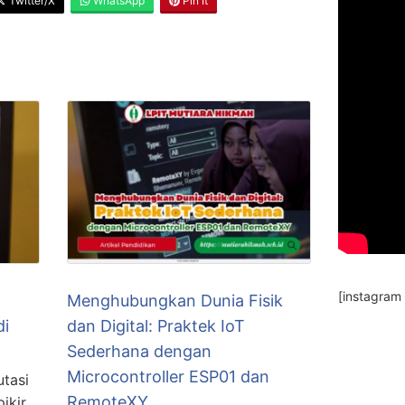
Twitter/X
WhatsApp
Pin It
[instagram
Menghubungkan Dunia Fisik
di
dan Digital: Praktek IoT
Sederhana dengan
Microcontroller ESP01 dan
utasi
RemoteXY
ikir