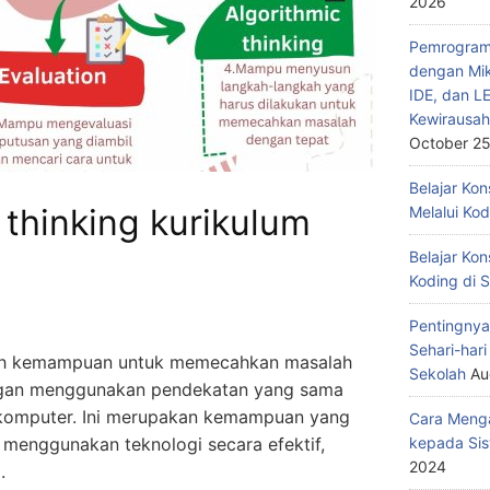
2026
Pemrograma
dengan Mik
IDE, dan L
Kewirausah
October 25
Belajar Ko
thinking kurikulum
Melalui Ko
Belajar Kon
Koding di 
Pentingnya
Sehari-har
lah kemampuan untuk memecahkan masalah
Sekolah
Au
gan menggunakan pendekatan yang sama
 komputer. Ini merupakan kemampuan yang
Cara Menga
menggunakan teknologi secara efektif,
kepada Sis
2024
.