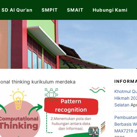
SD Al Qur’an
SMPIT
SMAIT
Hubungi Kami
onal thinking kurikulum merdeka
INFORM
Khotmul Qu
Hikmah 202
Selatan
Apr
Pembuatan 
Berbasis W
MAX7219 di