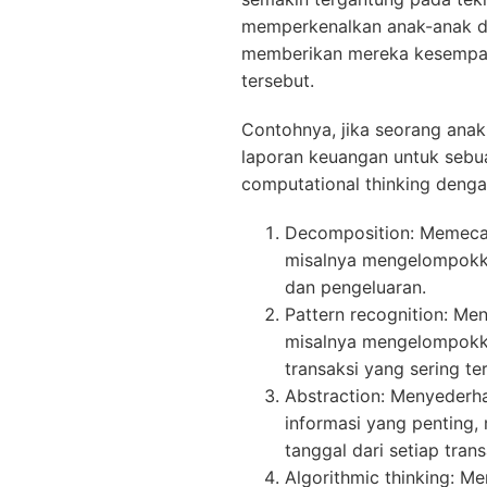
memperkenalkan anak-anak de
memberikan mereka kesempat
tersebut.
Contohnya, jika seorang an
laporan keuangan untuk sebu
computational thinking denga
Decomposition: Memecah
misalnya mengelompokk
dan pengeluaran.
Pattern recognition: Me
misalnya mengelompokka
transaksi yang sering ter
Abstraction: Menyeder
informasi yang penting
tanggal dari setiap trans
Algorithmic thinking: M