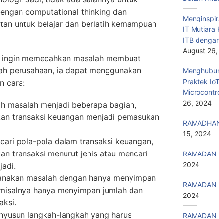
ngan computational thinking dan
Menginspir
an untuk belajar dan berlatih kemampuan
IT Mutiar
ITB denga
August 26,
ak ingin memecahkan masalah membuat
ah perusahaan, ia dapat menggunakan
Menghubung
Praktek Io
n cara:
Microcontr
26, 2024
 masalah menjadi beberapa bagian,
an transaksi keuangan menjadi pemasukan
RAMADHAN
15, 2024
ncari pola-pola dalam transaksi keuangan,
n transaksi menurut jenis atau mencari
RAMADAN 
2024
jadi.
hanakan masalah dengan hanya menyimpan
RAMADAN 
, misalnya hanya menyimpan jumlah dan
2024
aksi.
enyusun langkah-langkah yang harus
RAMADAN 