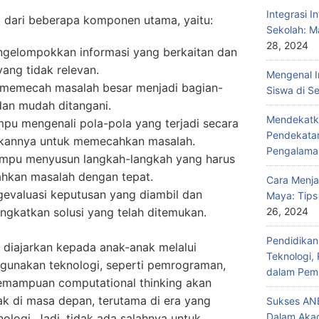
Integrasi I
ri dari beberapa komponen utama, yaitu:
Sekolah: M
28, 2024
gelompokkan informasi yang berkaitan dan
ang tidak relevan.
Mengenal I
memecah masalah besar menjadi bagian-
Siswa di S
 dan mudah ditangani.
Mendekatka
mpu mengenali pola-pola yang terjadi secara
Pendekatan
kannya untuk memecahkan masalah.
Pengalama
Mampu menyusun langkah-langkah yang harus
hkan masalah dengan tepat.
Cara Menja
evaluasi keputusan yang diambil dan
Maya: Tips
ngkatkan solusi yang telah ditemukan.
26, 2024
Pendidika
 diajarkan kepada anak-anak melalui
Teknologi,
gunakan teknologi, seperti pemrograman,
dalam Pemb
Kemampuan computational thinking akan
k di masa depan, terutama di era yang
Sukses ANB
Dalam Aka
ologi. Jadi, tidak ada salahnya untuk