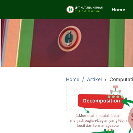
Skip
Home
to
content
LPIT
Mutiara
Hikmah
Home
Artikel
Computati
Official
Website
SDA,