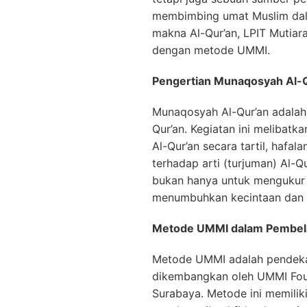
membimbing umat Muslim dal
makna Al-Qur’an, LPIT Mutia
dengan metode UMMI.
Pengertian Munaqosyah Al-
Munaqosyah Al-Qur’an adalah 
Qur’an. Kegiatan ini melibat
Al-Qur’an secara tartil, hafa
terhadap arti (turjuman) Al-Q
bukan hanya untuk mengukur 
menumbuhkan kecintaan dan ke
Metode UMMI dalam Pembela
Metode UMMI adalah pendeka
dikembangkan oleh UMMI Foun
Surabaya. Metode ini memilik