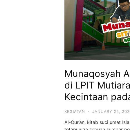
SMPIT,
SMAIT
Mutiara
Hikmah
Munaqosyah A
di LPIT Mutia
Kecintaan pada
KEGIATAN
·
JANUARY 25, 202
Al-Qur’an, kitab suci umat Isl
tetapi juga sebuah sumber p