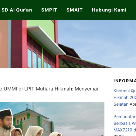
SD Al Qur’an
SMPIT
SMAIT
Hubungi Kami
INFORM
e UMMI di LPIT Mutiara Hikmah: Menyemai
Khotmul Qu
Hikmah 202
Selatan
Apr
Pembuatan 
Berbasis W
MAX7219 di