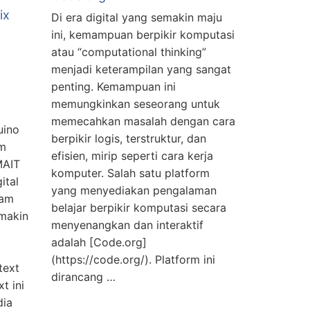
ix
Di era digital yang semakin maju
ini, kemampuan berpikir komputasi
atau “computational thinking”
menjadi keterampilan yang sangat
penting. Kemampuan ini
memungkinkan seseorang untuk
memecahkan masalah dengan cara
uino
berpikir logis, terstruktur, dan
am
efisien, mirip seperti cara kerja
MAIT
komputer. Salah satu platform
ital
yang menyediakan pengalaman
lam
belajar berpikir komputasi secara
makin
menyenangkan dan interaktif
adalah [Code.org]
(https://code.org/). Platform ini
text
dirancang …
t ini
dia