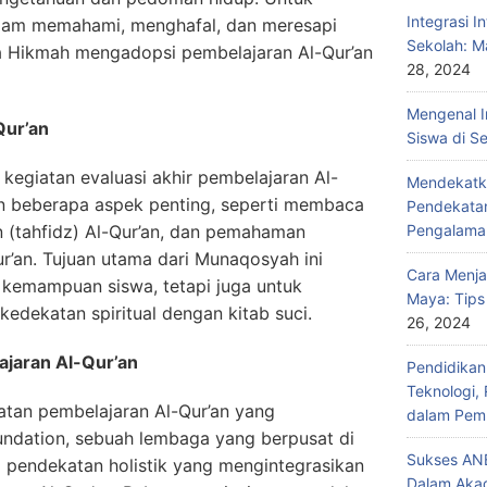
Integrasi I
am memahami, menghafal, dan meresapi
Sekolah: M
ra Hikmah mengadopsi pembelajaran Al-Qur’an
28, 2024
Mengenal I
Qur’an
Siswa di S
kegiatan evaluasi akhir pembelajaran Al-
Mendekatka
kan beberapa aspek penting, seperti membaca
Pendekatan
lan (tahfidz) Al-Qur’an, dan pemahaman
Pengalama
ur’an. Tujuan utama dari Munaqosyah ini
Cara Menja
kemampuan siswa, tetapi juga untuk
Maya: Tips
dekatan spiritual dengan kitab suci.
26, 2024
jaran Al-Qur’an
Pendidika
Teknologi,
tan pembelajaran Al-Qur’an yang
dalam Pemb
dation, sebuah lembaga yang berpusat di
Sukses ANB
i pendekatan holistik yang mengintegrasikan
Dalam Aka