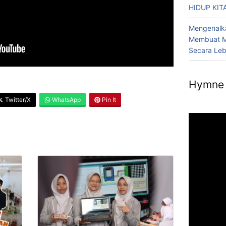
HIDUP KIT
Mengenalka
Membuat M
Secara Le
Hymne 
Twitter/X
WhatsApp
Pin It