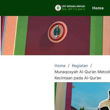
Skip
Home
to
content
LPIT
Mutiara
Hikmah
Home
Kegiatan
Munaqosyah Al-Qur’an Metod
Official
Kecintaan pada Al-Qur’an
Website
SDA,