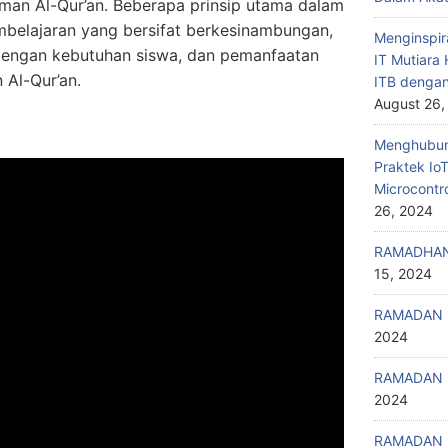
rjuman Al-Qur’an. Beberapa prinsip utama dalam
elajaran yang bersifat berkesinambungan,
Menginspir
engan kebutuhan siswa, dan pemanfaatan
IT Mutiar
 Al-Qur’an.
ITB denga
August 26,
Menghubung
Praktek Io
Microcontr
26, 2024
RAMADHAN
15, 2024
RAMADAN 
2024
RAMADAN 
2024
RAMADAN 