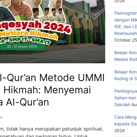
2026
Pemrograma
dengan Mik
IDE, dan L
Kewirausah
October 25
Belajar Ko
Melalui Ko
Belajar Kon
l-Qur’an Metode UMMI
Koding di 
ra Hikmah: Menyemai
Pentingnya
Sehari-har
 Al-Qur’an
Sekolah
Au
Cara Menga
4
kepada Sis
am, tidak hanya merupakan petunjuk spiritual,
2024
engetahuan dan pedoman hidup. Untuk