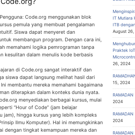
 Code.org?
Menginspir
Pengguna: Code.org menggunakan blok
IT Mutiar
 kursus pemula yang membuat pengalaman
ITB denga
August 26,
ntuitif. Siswa dapat menyeret dan
untuk membangun program. Dengan cara ini,
Menghubung
dah memahami logika pemrograman tanpa
Praktek Io
n kesulitan dalam menulis kode berbasis
Microcontr
26, 2024
ajaran di Code.org sangat interaktif dan
RAMADHAN
a siswa dapat langsung melihat hasil dari
15, 2024
. Ini membantu mereka memahami bagaimana
man diterapkan dalam konteks dunia nyata.
RAMADAN 
Code.org menyediakan berbagai kursus, mulai
2024
eperti “Hour of Code” (jam belajar
RAMADAN 
 jam), hingga kursus yang lebih kompleks
2024
(Prinsip Ilmu Komputer). Hal ini memungkinkan
suai dengan tingkat kemampuan mereka dan
RAMADAN 