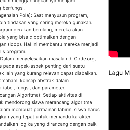
ebelum menggabungkannya menjadi
 berfungsi.
ngenalan Pola): Saat menyusun program,
ola tindakan yang sering mereka gunakan.
gram gerakan berulang, mereka akan
la yang bisa dioptimalkan dengan
n (loop). Hal ini membantu mereka menjadi
lis program.
: Dalam menyelesaikan masalah di Code.org,
us pada aspek-aspek penting dari suatu
Lagu M
k lain yang kurang relevan dapat diabaikan.
emahami konsep abstrak dalam
riabel, fungsi, dan parameter.
angan Algoritma): Setiap aktivitas di
uk mendorong siswa merancang algoritma
 dalam membuat permainan labirin, siswa harus
gkah yang tepat untuk memandu karakter
andalkan logika yang dirancang dengan baik