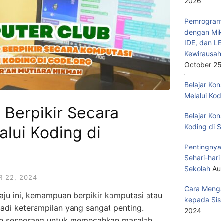
2026
Pemrograma
dengan Mik
IDE, dan L
Kewirausah
October 25
Belajar Ko
Melalui Ko
 Berpikir Secara
Belajar Kon
Koding di 
lui Koding di
Pentingnya
Sehari-har
Sekolah
Au
 22, 2024
Cara Menga
maju ini, kemampuan berpikir komputasi atau
kepada Sis
jadi keterampilan yang sangat penting.
2024
n seseorang untuk memecahkan masalah