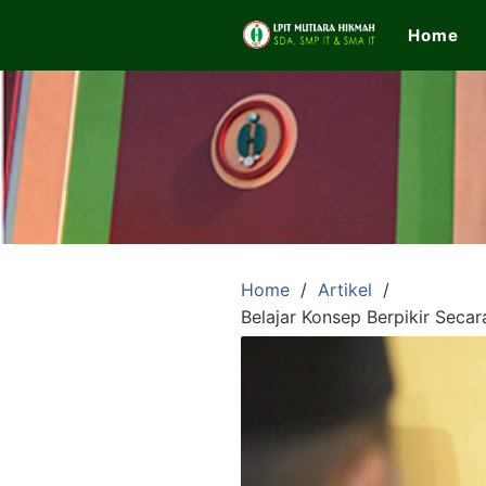
Skip
Home
to
content
LPIT
Mutiara
Hikmah
Home
Artikel
Belajar Konsep Berpikir Seca
Official
Website
SDA,