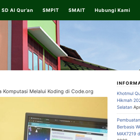
SD Al Qur’an
SMPIT
SMAIT
Hubungi Kami
INFORM
ra Komputasi Melalui Koding di Code.org
Khotmul Qu
Hikmah 202
Selatan
Apr
Pembuatan 
Berbasis W
MAX7219 di