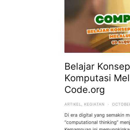
SMPIT,
SMAIT
Mutiara
Hikmah
Belajar Konsep
Komputasi Mela
Code.org
ARTIKEL
,
KEGIATAN
·
OCTOBER
Di era digital yang semakin 
“computational thinking” men
Kemampuan ini memungkinka