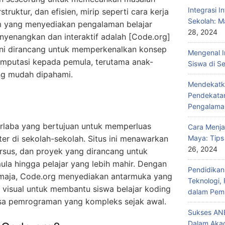
Integrasi I
struktur, dan efisien, mirip seperti cara kerja
Sekolah: M
rm yang menyediakan pengalaman belajar
28, 2024
nyenangkan dan interaktif adalah [Code.org]
m ini dirancang untuk memperkenalkan konsep
Mengenal I
mputasi kepada pemula, terutama anak-
Siswa di S
ng mudah dipahami.
Mendekatka
Pendekatan
Pengalama
irlaba yang bertujuan untuk memperluas
Cara Menja
er di sekolah-sekolah. Situs ini menawarkan
Maya: Tips
26, 2024
 kursus, dan proyek yang dirancang untuk
ula hingga pelajar yang lebih mahir. Dengan
Pendidika
maja, Code.org menyediakan antarmuka yang
Teknologi,
 visual untuk membantu siswa belajar koding
dalam Pemb
sa pemrograman yang kompleks sejak awal.
Sukses ANB
Dalam Aka