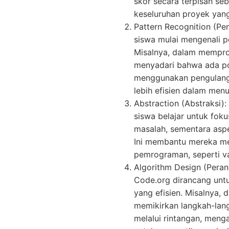
skor secara terpisah s
keseluruhan proyek yang
Pattern Recognition (Pe
siswa mulai mengenali p
Misalnya, dalam mempro
menyadari bahwa ada po
menggunakan pengulanga
lebih efisien dalam menu
Abstraction (Abstraksi)
siswa belajar untuk fok
masalah, sementara aspe
Ini membantu mereka m
pemrograman, seperti va
Algorithm Design (Peranc
Code.org dirancang unt
yang efisien. Misalnya,
memikirkan langkah-lan
melalui rintangan, meng