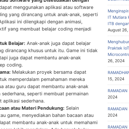
atau Software yang Disesuaikan dengan
apat menggunakan aplikasi atau software
Menginspir
ding yang dirancang untuk anak-anak, seperti
IT Mutiar
plikasi ini dilengkapi dengan animasi,
ITB denga
raktif yang membuat belajar coding menjadi
August 26,
Menghubung
k Belajar:
Anak-anak juga dapat belajar
Praktek Io
g dirancang khusus untuk itu. Game ini tidak
Microcontr
tapi juga dapat membantu anak-anak
26, 2024
p coding.
sama:
Melakukan proyek bersama dapat
RAMADHAN
ntuk memperdalam pemahaman mereka
15, 2024
tua atau guru dapat membantu anak-anak
RAMADAN 
 sederhana, seperti membuat permainan
2024
 aplikasi sederhana.
aan atau Materi Pendukung:
Selain
RAMADAN 
tau game, menyediakan bahan bacaan atau
2024
 dapat membantu anak-anak untuk memahami
RAMADAN 