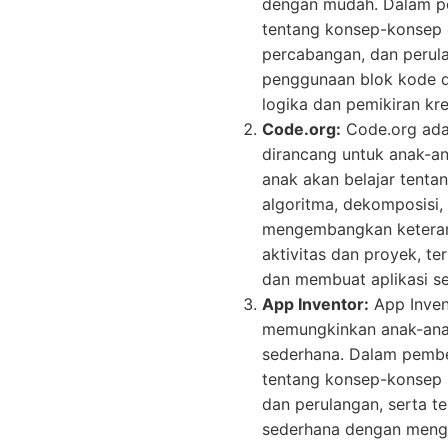
dengan mudah. Dalam pe
tentang konsep-konsep 
percabangan, dan perula
penggunaan blok kode
logika dan pemikiran krea
Code.org:
Code.org ada
dirancang untuk anak-a
anak akan belajar tent
algoritma, dekomposisi,
mengembangkan keteram
aktivitas dan proyek, 
dan membuat aplikasi s
App Inventor:
App Inven
memungkinkan anak-anak
sederhana. Dalam pembel
tentang konsep-konsep 
dan perulangan, serta 
sederhana dengan meng