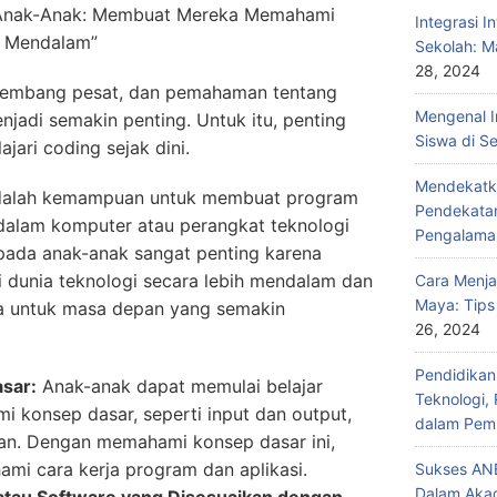
 Anak-Anak: Membuat Mereka Memahami
Integrasi I
h Mendalam”
Sekolah: M
28, 2024
rkembang pesat, dan pemahaman tentang
Mengenal I
adi semakin penting. Untuk itu, penting
Siswa di S
ari coding sejak dini.
Mendekatka
dalah kemampuan untuk membuat program
Pendekatan
i dalam komputer atau perangkat teknologi
Pengalama
pada anak-anak sangat penting karena
unia teknologi secara lebih mendalam dan
Cara Menja
Maya: Tips
 untuk masa depan yang semakin
26, 2024
Pendidika
sar:
Anak-anak dapat memulai belajar
Teknologi,
 konsep dasar, seperti input dan output,
dalam Pemb
gan. Dengan memahami konsep dasar ini,
mi cara kerja program dan aplikasi.
Sukses ANB
Dalam Aka