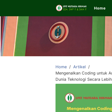
Skip
Home
to
content
LPIT
Mutiara
Hikmah
Home
Artikel
Mengenalkan Coding untuk 
Official
Dunia Teknologi Secara Lebi
Website
SDA,