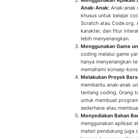
Menggunakan Aplikasi 
Anak-Anak:
Anak-anak d
khusus untuk belajar co
Scratch atau Code.org. A
karakter, dan fitur inte
lebih menyenangkan.
Menggunakan Game untu
coding melalui game yan
hanya menyenangkan te
memahami konsep-konse
Melakukan Proyek Ber
membantu anak-anak u
tentang coding. Orang 
untuk membuat program
sederhana atau membuat
Menyediakan Bahan Bac
menggunakan aplikasi a
materi pendukung juga