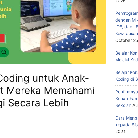
2026
Pemrograma
dengan Mik
IDE, dan L
Kewirausah
October 25
Belajar Ko
Melalui Ko
Belajar Kon
oding untuk Anak-
Koding di 
t Mereka Memahami
Pentingnya
Sehari-har
i Secara Lebih
Sekolah
Au
Cara Menga
kepada Sis
2024