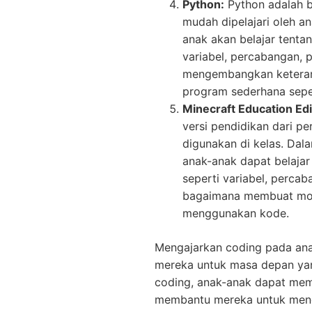
Python:
Python adalah b
mudah dipelajari oleh a
anak akan belajar tent
variabel, percabangan, 
mengembangkan ketera
program sederhana seper
Minecraft Education Edi
versi pendidikan dari p
digunakan di kelas. Dal
anak-anak dapat belaja
seperti variabel, percab
bagaimana membuat modi
menggunakan kode.
Mengajarkan coding pada an
mereka untuk masa depan ya
coding, anak-anak dapat mema
membantu mereka untuk meng