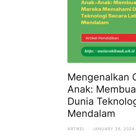
SMPIT,
SMAIT
Mutiara
Hikmah
Mengenalkan C
Anak: Membua
Dunia Teknolog
Mendalam
ARTIKEL
·
JANUARY 26, 2024