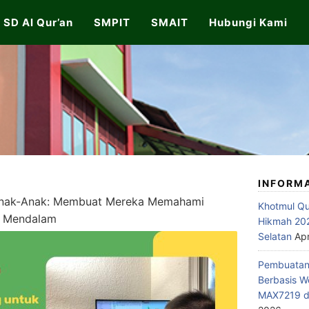
SD Al Qur’an
SMPIT
SMAIT
Hubungi Kami
INFORM
Anak-Anak: Membuat Mereka Memahami
Khotmul Qu
h Mendalam
Hikmah 202
Selatan
Apr
Pembuatan 
Berbasis W
MAX7219 di