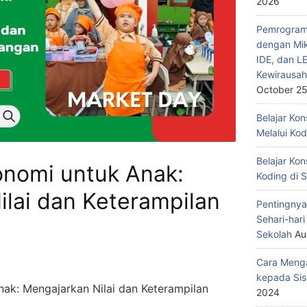
2026
Pemrograma
dengan Mik
IDE, dan L
Kewirausah
October 25
Belajar Ko
Melalui Ko
Belajar Kon
onomi untuk Anak:
Koding di 
lai dan Keterampilan
Pentingnya
Sehari-har
Sekolah
Au
Cara Menga
kepada Sis
ak: Mengajarkan Nilai dan Keterampilan
2024