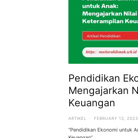
SMPIT,
SMAIT
Mutiara
Hikmah
Pendidikan Ek
Mengajarkan Ni
Keuangan
ARTIKEL
·
FEBRUARY 13, 2023
“Pendidikan Ekonomi untuk An
Keuangan”