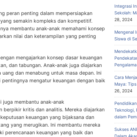
Integrasi I
g peran penting dalam mempersiapkan
Sekolah: M
28, 2024
yang semakin kompleks dan kompetitif.
hanya membantu anak-anak memahami konsep
Mengenal I
arkan nilai dan keterampilan yang penting
Siswa di S
Mendekatka
dengan mengajarkan konsep dasar keuangan
Pendekatan
an, dan tabungan. Anak-anak juga diajarkan
Pengalama
 uang dan menabung untuk masa depan. Ini
Cara Menja
pentingnya mengatur keuangan dengan baik
Maya: Tips
26, 2024
omi juga membantu anak-anak
Pendidika
rpikir kritis dan analitis. Mereka diajarkan
Teknologi,
keputusan keuangan yang bijaksana dan
dalam Pemb
tang yang merugikan. Ini membantu mereka
Sukses ANB
ki perencanaan keuangan yang baik dan
Dalam Aka