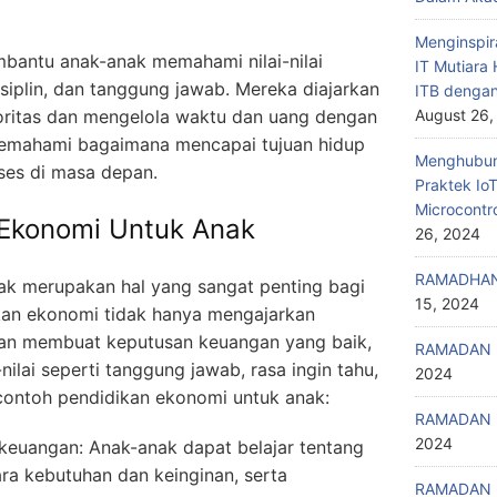
Menginspir
bantu anak-anak memahami nilai-nilai
IT Mutiar
disiplin, dan tanggung jawab. Mereka diajarkan
ITB denga
ritas dan mengelola waktu dan uang dengan
August 26,
memahami bagaimana mencapai tujuan hidup
Menghubung
ses di masa depan.
Praktek Io
Microcontr
 Ekonomi Untuk Anak
26, 2024
RAMADHAN
ak merupakan hal yang sangat penting bagi
15, 2024
an ekonomi tidak hanya mengajarkan
an membuat keputusan keuangan yang baik,
RAMADAN 
nilai seperti tanggung jawab, rasa ingin tahu,
2024
contoh pendidikan ekonomi untuk anak:
RAMADAN 
2024
 keuangan: Anak-anak dapat belajar tentang
 kebutuhan dan keinginan, serta
RAMADAN 