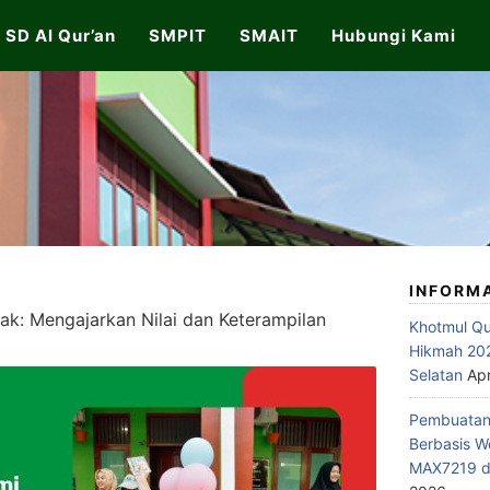
SD Al Qur’an
SMPIT
SMAIT
Hubungi Kami
INFORM
k: Mengajarkan Nilai dan Keterampilan
Khotmul Qu
Hikmah 202
Selatan
Apr
Pembuatan 
Berbasis W
MAX7219 di