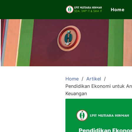
Skip
Home
to
content
LPIT
Mutiara
Hikmah
Home
Artikel
Pendidikan Ekonomi untuk Ana
Official
Keuangan
Website
SDA,