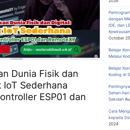
2026
Pemrograma
dengan Mik
IDE, dan L
Kewirausah
October 25
Belajar Ko
Melalui Ko
Belajar Kon
 Dunia Fisik dan
Koding di 
ek IoT Sederhana
Pentingnya
Sehari-har
ontroller ESP01 dan
Sekolah
Au
Cara Menga
kepada Sis
2024