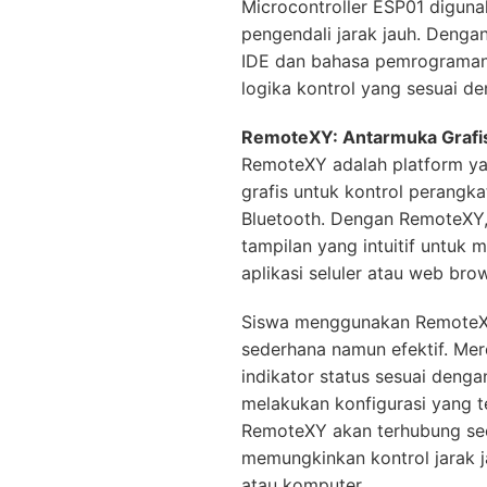
Microcontroller ESP01 diguna
pengendali jarak jauh. Den
IDE dan bahasa pemrograma
logika kontrol yang sesuai d
RemoteXY: Antarmuka Grafis
RemoteXY adalah platform 
grafis untuk kontrol perangka
Bluetooth. Dengan RemoteX
tampilan yang intuitif untuk
aplikasi seluler atau web brow
Siswa menggunakan RemoteX
sederhana namun efektif. Me
indikator status sesuai den
melakukan konfigurasi yang t
RemoteXY akan terhubung sec
memungkinkan kontrol jarak j
atau komputer.