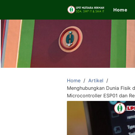
Skip
Home
to
content
LPIT
Mutiara
Hikmah
Home
Artikel
Menghubungkan Dunia Fisik da
Official
Microcontroller ESP01 dan 
Website
SDA,