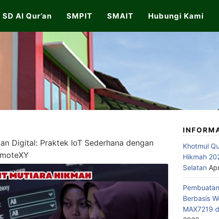
SD Al Qur’an
SMPIT
SMAIT
Hubungi Kami
INFORM
n Digital: Praktek IoT Sederhana dengan
Khotmul Qu
RemoteXY
Hikmah 202
Selatan
Apr
Pembuatan 
Berbasis W
MAX7219 di