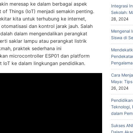
makin meresap ke dalam berbagai aspek
Integrasi I
et of Things (IoT) menjadi semakin penting.
Sekolah: M
itar kita untuk terhubung ke internet,
28, 2024
tomatisasi dan kontrol jarak jauh. Salah
Mengenal I
T adalah dalam mengendalikan perangkat
Siswa di S
rti saklar lampu atau perangkat listrik
kmah, praktek sederhana ini
Mendekatka
an microcontroller ESP01 dan platform
Pendekatan
IoT ke dalam lingkungan pendidikan.
Pengalama
Cara Menja
Maya: Tips
26, 2024
Pendidika
Teknologi,
dalam Pemb
Sukses ANB
Dalam Aka