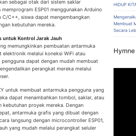
kan sebagai otak dari sistem saklar
HIDUP KIT
gan memprogram ESP01 menggunakan Arduino
n C/C++, siswa dapat mengembangkan
Mengenalka
Membuat M
engan kebutuhan mereka.
Secara Le
 untuk Kontrol Jarak Jauh
yang memungkinkan pembuatan antarmuka
Hymne 
t elektronik melalui koneksi WiFi atau
Y, pengguna dapat dengan mudah membuat
 mengendalikan perangkat mereka melalui
ser.
Y untuk membuat antarmuka pengguna yang
reka dapat menambahkan tombol, saklar, atau
gan kebutuhan proyek mereka. Dengan
epat, antarmuka grafis yang dibuat dengan
ara langsung dengan microcontroller ESP01,
auh yang mudah melalui perangkat seluler