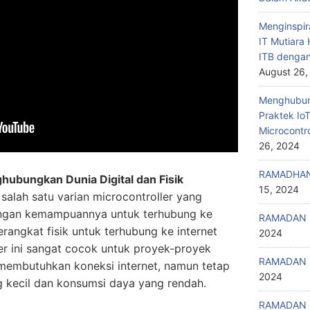
Menginspir
IT Mutiar
ITB denga
August 26,
Menghubung
Praktek Io
Microcontr
26, 2024
RAMADHAN
hubungkan Dunia Digital dan Fisik
15, 2024
salah satu varian microcontroller yang
engan kemampuannya untuk terhubung ke
RAMADAN 
angkat fisik untuk terhubung ke internet
2024
r ini sangat cocok untuk proyek-proyek
RAMADAN 
membutuhkan koneksi internet, namun tetap
2024
kecil dan konsumsi daya yang rendah.
RAMADAN 