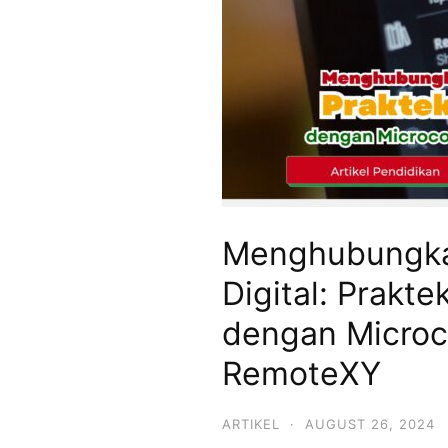
SMPIT,
SMAIT
Mutiara
Hikmah
Menghubungkan
Digital: Prakt
dengan Microc
RemoteXY
ARTIKEL
·
AUGUST 26, 2024