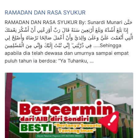
RAMADAN DAN RASA SYUKUR
RAMADAN DAN RASA SYUKUR By: Sunardi Munari حَتَّىٰ
إِذَا بَلَغَ أَشُدَّهُ وَبَلَغَ أَرْبَعِينَ سَنَةً قَالَ رَبِّ أَوْزِعْنِي أَنْ أَشْكُرَ نِعْمَتَكَ
الَّتِي أَنْعَمْتَ عَلَيَّ وَعَلَىٰ وَالِدَيَّ وَأَنْ أَعْمَلَ صَالِحًا تَرْضَاهُ وَأَصْلِحْ لِي
فِي ذُرِّيَّتِي ۖ إِنِّي تُبْتُ إِلَيْكَ وَإِنِّي مِنَ الْمُسْلِمِينَ …..Sehingga
apabila dia telah dewasa dan umurnya sampai empat
puluh tahun ia berdoa: “Ya Tuhanku, …