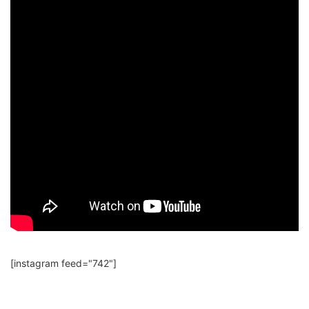
[instagram feed="742"]