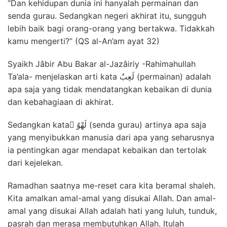
“Dan kehidupan dunia ini hanyalah permainan dan
senda gurau. Sedangkan negeri akhirat itu, sungguh
lebih baik bagi orang-orang yang bertakwa. Tidakkah
kamu mengerti?” (QS al-An’am ayat 32)
Syaikh Jâbir Abu Bakar al-Jazâiriy -Rahimahullah
Ta’ala- menjelaskan arti kata لَعِبٌ (permainan) adalah
apa saja yang tidak mendatangkan kebaikan di dunia
dan kebahagiaan di akhirat.
Sedangkan kata َلَهْوٌ (senda gurau) artinya apa saja
yang menyibukkan manusia dari apa yang seharusnya
ia pentingkan agar mendapat kebaikan dan tertolak
dari kejelekan.
Ramadhan saatnya me-reset cara kita beramal shaleh.
Kita amalkan amal-amal yang disukai Allah. Dan amal-
amal yang disukai Allah adalah hati yang luluh, tunduk,
pasrah dan merasa membutuhkan Allah. Itulah