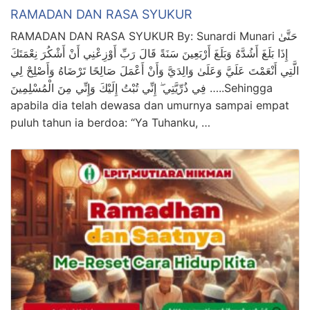
RAMADAN DAN RASA SYUKUR
RAMADAN DAN RASA SYUKUR By: Sunardi Munari حَتَّىٰ
إِذَا بَلَغَ أَشُدَّهُ وَبَلَغَ أَرْبَعِينَ سَنَةً قَالَ رَبِّ أَوْزِعْنِي أَنْ أَشْكُرَ نِعْمَتَكَ
الَّتِي أَنْعَمْتَ عَلَيَّ وَعَلَىٰ وَالِدَيَّ وَأَنْ أَعْمَلَ صَالِحًا تَرْضَاهُ وَأَصْلِحْ لِي
فِي ذُرِّيَّتِي ۖ إِنِّي تُبْتُ إِلَيْكَ وَإِنِّي مِنَ الْمُسْلِمِينَ …..Sehingga
apabila dia telah dewasa dan umurnya sampai empat
puluh tahun ia berdoa: “Ya Tuhanku, …