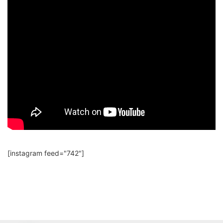
[instagram feed="742"]