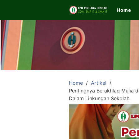
Skip
Home
to
content
LPIT
Mutiara
Hikmah
Home
Artikel
Pentingnya Berakhlaq Mulia 
Official
Dalam Linkungan Sekolah
Website
SDA,