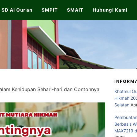
SD Al Qur’an
SMPIT
SMAIT
Hubungi Kami
INFORM
dalam Kehidupan Sehari-hari dan Contohnya
Khotmul Qu
Hikmah 202
Selatan
Apr
Pembuatan 
Berbasis W
MAX7219 di