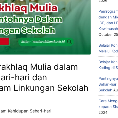
2026
Pemrograma
dengan Mik
IDE, dan L
Kewirausah
October 25
Belajar Ko
Melalui Ko
Belajar Kon
rakhlaq Mulia dalam
Koding di 
ari-hari dan
Pentingnya
Sehari-har
am Linkungan Sekolah
Sekolah
Au
Cara Menga
kepada Sis
lam Kehidupan Sehari-hari
2024