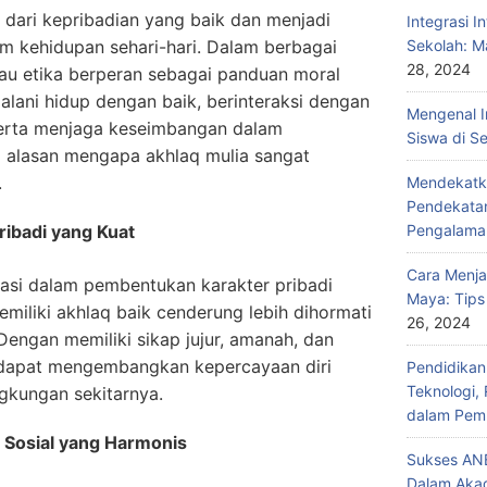
 dari kepribadian yang baik dan menjadi
Integrasi I
am kehidupan sehari-hari. Dalam berbagai
Sekolah: M
28, 2024
au etika berperan sebagai panduan moral
lani hidup dengan baik, berinteraksi dengan
Mengenal I
 serta menjaga keseimbangan dalam
Siswa di S
a alasan mengapa akhlaq mulia sangat
.
Mendekatka
Pendekatan
ibadi yang Kuat
Pengalama
Cara Menja
asi dalam pembentukan karakter pribadi
Maya: Tips
miliki akhlaq baik cenderung lebih dihormati
26, 2024
 Dengan memiliki sikap jujur, amanah, dan
 dapat mengembangkan kepercayaan diri
Pendidika
Teknologi,
ngkungan sekitarnya.
dalam Pemb
Sosial yang Harmonis
Sukses ANB
Dalam Aka