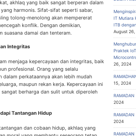
at, akhlaq yang baik sangat berperan dalam
ang harmonis. Sifat-sifat seperti sabar,
Menginspir
saling tolong-menolong akan mempererat
IT Mutiar
mencegah konflik. Dengan demikian,
ITB denga
August 26,
m suasana damai dan tenteram.
Menghubung
n Integritas
Praktek Io
Microcontr
lam menjaga kepercayaan dan integritas, baik
26, 2024
n profesional. Orang yang selalu
ten dalam perkataannya akan lebih mudah
RAMADHAN
15, 2024
eluarga, maupun rekan kerja. Kepercayaan ini
sangat berharga dan sulit untuk diperoleh
RAMADAN 
2024
dapi Tantangan Hidup
RAMADAN 
2024
antangan dan cobaan hidup, akhlaq yang
RAMADAN 
uan moral yang membantu seseorang tetap