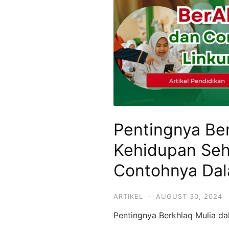
SMPIT,
SMAIT
Mutiara
Hikmah
Pentingnya Be
Kehidupan Seh
Contohnya Dal
ARTIKEL
·
AUGUST 30, 2024
Pentingnya Berkhlaq Mulia da