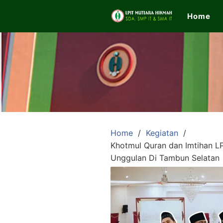
Skip
Home
to
content
LPIT
Mutiara
Hikmah
Home
Kegiatan
Khotmul Quran dan Imtihan L
Official
Unggulan Di Tambun Selatan
Website
SDA,