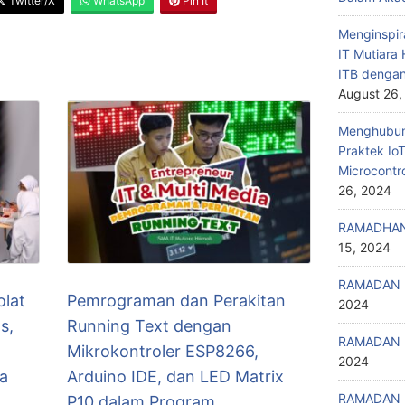
Twitter/X
WhatsApp
Pin It
Menginspir
IT Mutiar
ITB denga
August 26,
Menghubung
Praktek Io
Microcontr
26, 2024
RAMADHAN
15, 2024
RAMADAN 
lat
Pemrograman dan Perakitan
2024
s,
Running Text dengan
RAMADAN 
Mikrokontroler ESP8266,
2024
a
Arduino IDE, dan LED Matrix
RAMADAN 
P10 dalam Program