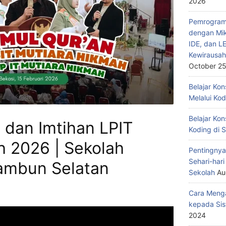
2026
Pemrograma
dengan Mik
IDE, dan L
Kewirausah
October 25
Belajar Ko
Melalui Ko
Belajar Kon
 dan Imtihan LPIT
Koding di 
h 2026 | Sekolah
Pentingnya
Sehari-har
ambun Selatan
Sekolah
Au
Cara Menga
kepada Sis
2024