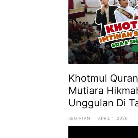
SMPIT,
SMAIT
Mutiara
Hikmah
Khotmul Quran
Mutiara Hikma
Unggulan Di T
KEGIATAN
·
APRIL 1, 2026