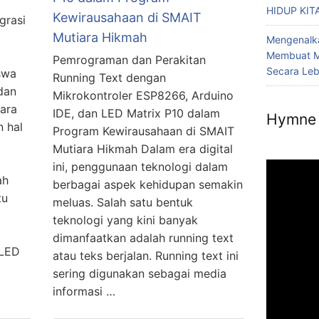
HIDUP KIT
Kewirausahaan di SMAIT
egrasi
Mutiara Hikmah
Mengenalka
Membuat M
Pemrograman dan Perakitan
Secara Le
swa
Running Text dengan
dan
Mikrokontroler ESP8266, Arduino
iara
IDE, dan LED Matrix P10 dalam
Hymne 
 hal
Program Kewirausahaan di SMAIT
Mutiara Hikmah Dalam era digital
ini, penggunaan teknologi dalam
ah
berbagai aspek kehidupan semakin
tu
meluas. Salah satu bentuk
teknologi yang kini banyak
dimanfaatkan adalah running text
 LED
atau teks berjalan. Running text ini
sering digunakan sebagai media
informasi …