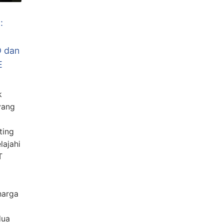
:
 dan
E
k
yang
ting
lajahi
T
harga
dua