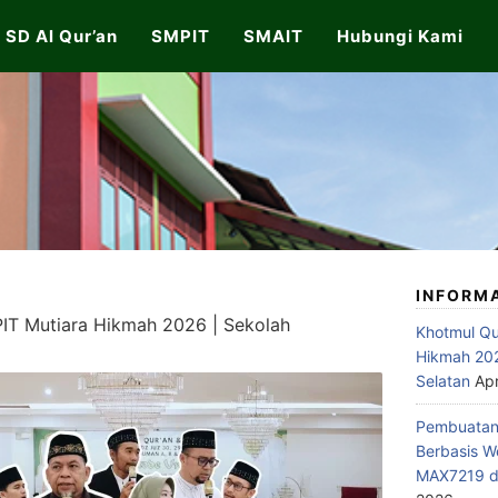
SD Al Qur’an
SMPIT
SMAIT
Hubungi Kami
INFORM
PIT Mutiara Hikmah 2026 | Sekolah
Khotmul Qu
Hikmah 202
Selatan
Apr
Pembuatan 
Berbasis W
MAX7219 di