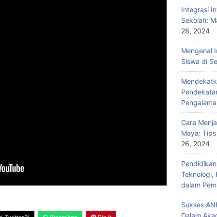
Integrasi I
Sekolah: M
28, 2024
Mengenal I
Siswa di S
Mendekatka
Pendekatan
Pengalama
Cara Menja
Maya: Tips
26, 2024
Pendidika
Teknologi,
dalam Pemb
Sukses ANB
Dalam Aka