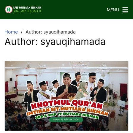
Skip
MENU
to
content
Home
Author: syauqihamada
Author:
syauqihamada