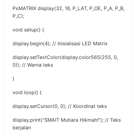
PxMATRIX display(32, 16, P_LAT, P_OE, P_A, P_B,
P_C);
void setup() {
display.begin(4); // Inisialisasi LED Matrix
display.setTextColor(display.color565(255, 0,
0)); // Warna teks
}
void loop() {
display.setCursor(0, 0); // Koordinat teks
display.print(“SMAIT Mutiara Hikmah!”); // Teks
berjalan