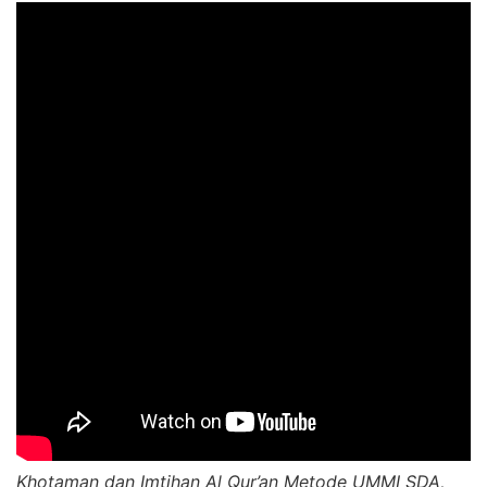
Khotaman dan Imtihan Al Qur’an Metode UMMI SDA,