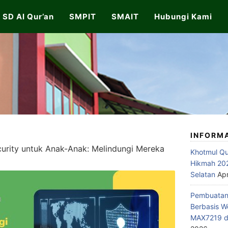
SD Al Qur’an
SMPIT
SMAIT
Hubungi Kami
INFORM
urity untuk Anak-Anak: Melindungi Mereka
Khotmul Qu
Hikmah 202
Selatan
Apr
Pembuatan 
Berbasis W
MAX7219 di