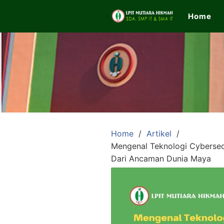
Skip
Home
to
content
LPIT
Mutiara
Hikmah
Home
Artikel
Mengenal Teknologi Cybersec
Official
Dari Ancaman Dunia Maya
Website
SDA,