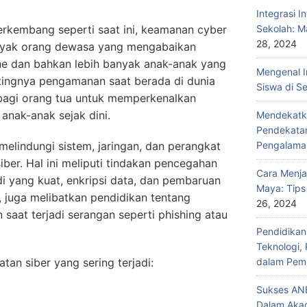
Integrasi I
berkembang seperti saat ini, keamanan cyber
Sekolah: M
28, 2024
anyak orang dewasa yang mengabaikan
ne dan bahkan lebih banyak anak-anak yang
Mengenal I
tingnya pengamanan saat berada di dunia
Siswa di S
 bagi orang tua untuk memperkenalkan
anak-anak sejak dini.
Mendekatka
Pendekatan
melindungi sistem, jaringan, dan perangkat
Pengalama
ber. Hal ini meliputi tindakan pencegahan
Cara Menja
i yang kuat, enkripsi data, dan pembaruan
Maya: Tips
u, juga melibatkan pendidikan tentang
26, 2024
 saat terjadi serangan seperti phishing atau
Pendidika
Teknologi,
tan siber yang sering terjadi:
dalam Pemb
Sukses ANB
Dalam Aka