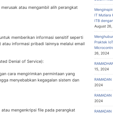
n merusak atau mengambil alih perangkat
Menginspir
IT Mutiar
ITB denga
August 26,
Menghubung
tuk memberikan informasi sensitif seperti
Praktek Io
 atau informasi pribadi lainnya melalui email
Microcontr
26, 2024
ted Denial of Service):
RAMADHAN
15, 2024
gan cara mengirimkan permintaan yang
RAMADAN 
ingga menyebabkan kegagalan sistem dan
2024
RAMADAN 
2024
atau mengenkripsi file pada perangkat
RAMADAN 