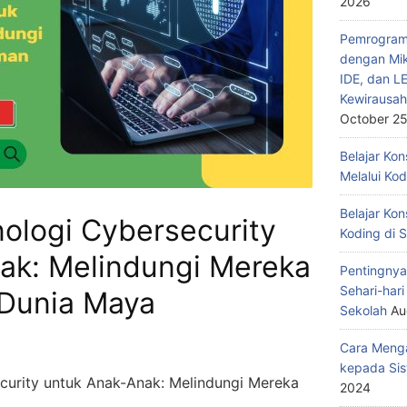
2026
Pemrograma
dengan Mik
IDE, dan L
Kewirausah
October 25
Belajar Ko
Melalui Ko
Belajar Kon
ologi Cybersecurity
Koding di 
ak: Melindungi Mereka
Pentingnya
Sehari-har
Dunia Maya
Sekolah
Au
Cara Menga
kepada Sis
curity untuk Anak-Anak: Melindungi Mereka
2024