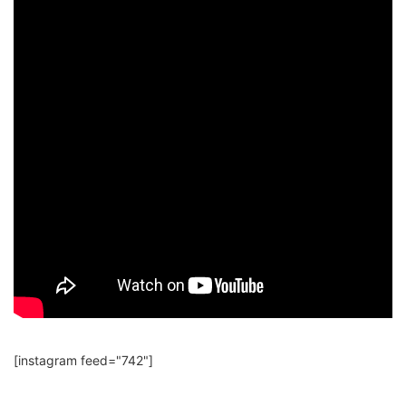
[instagram feed="742"]